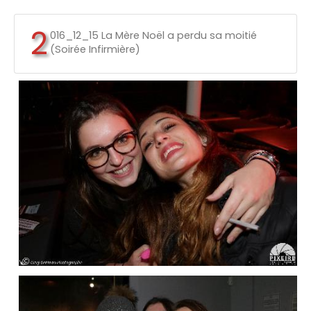
2
016_12_15 La Mère Noël a perdu sa moitié
(Soirée Infirmière)